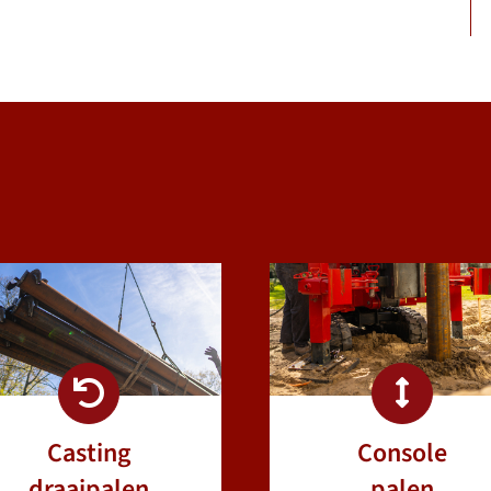
Casting
Console
draaipalen
palen