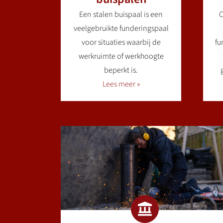
Een stalen buispaal is een
C
veelgebruikte funderingspaal
voor situaties waarbij de
fu
werkruimte of werkhoogte
beperkt is.
Lees meer »