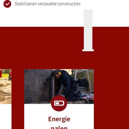
Stabiliseren verzwakte constructies
Energie
palen