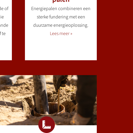
de of
Energiepalen combineren een
ie
sterke fundering met een
ande
duurzame energieoplossing.
 te
Lees meer »