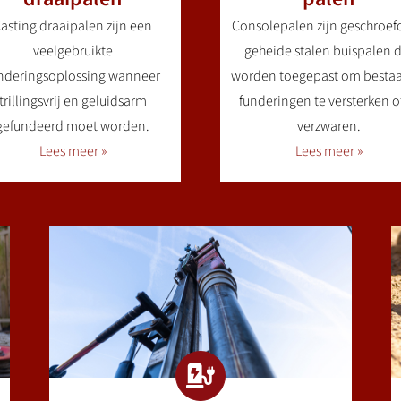
asting draaipalen zijn een
Consolepalen zijn geschroef
veelgebruikte
geheide stalen buispalen d
nderingsoplossing wanneer
worden toegepast om besta
trillingsvrij en geluidsarm
funderingen te versterken of
gefundeerd moet worden.
verzwaren.
Lees meer »
Lees meer »