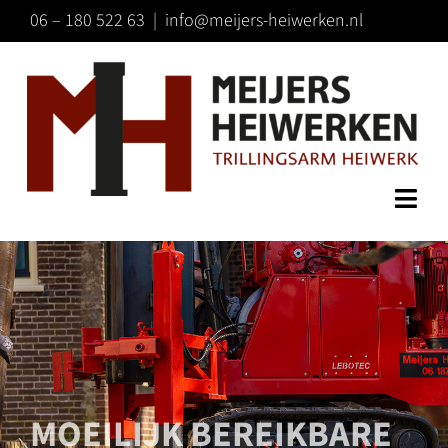
Ga
06 – 180 522 63
|
info@meijers-heiwerken.nl
naar
inhoud
Togg
HOME
Navi
TECHNIEK
SPECIALISMEN
CONTACT
MOEILIJK BEREIKBARE