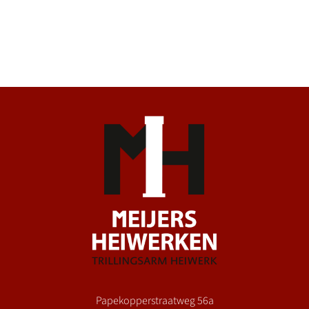
Papekopperstraatweg 56a