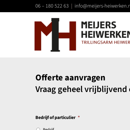
Ga
06 – 180 522 63
|
info@meijers-heiwerken.n
naar
inhoud
Offerte aanvragen
Vraag geheel vrijblijvend 
Bedrijf of particulier
*
Bedrijf