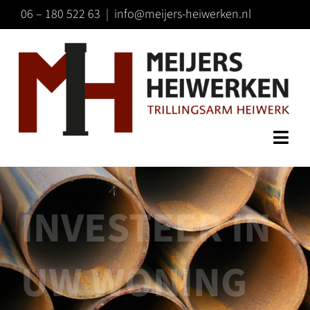
Ga
06 – 180 522 63
|
info@meijers-heiwerken.nl
naar
inhoud
Togg
HOME
Navi
TECHNIEK
INVESTEER IN
SPECIALISMEN
CONTACT
UW WONING